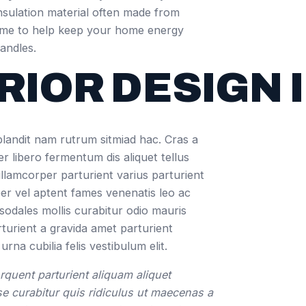
nsulation material often made from
rame to help keep your home energy
handles.
RIOR DESIGN 
blandit nam rutrum sitmiad hac. Cras a
er libero fermentum dis aliquet tellus
ullamcorper parturient varius parturient
 per vel aptent fames venenatis leo ac
odales mollis curabitur odio mauris
rturient a gravida amet parturient
na cubilia felis vestibulum elit.
rquent parturient aliquam aliquet
se curabitur quis ridiculus ut maecenas a