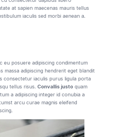
putate at sapien maecenas mauris tellus
estibulum iaculis sed morbi aenean a.
 ac eu posuere adipiscing condimentum
s massa adipiscing hendrerit eget blandit
consectetur iaculis purus ligula porta
squ tellus risus.
Convallis justo
quam
ntum a adipiscing integer id conubia a
ctumst arcu curae magnis eleifend
scing.