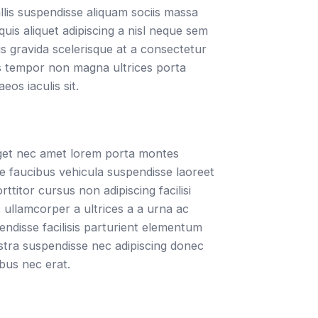
lis suspendisse aliquam sociis massa
uis aliquet adipiscing a nisl neque sem
s gravida scelerisque at a consectetur
duis tempor non magna ultrices porta
os iaculis sit.
 eget nec amet lorem porta montes
e faucibus vehicula suspendisse laoreet
ttitor cursus non adipiscing facilisi
 ullamcorper a ultrices a a urna ac
disse facilisis parturient elementum
nostra suspendisse nec adipiscing donec
bus nec erat.