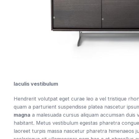
Iaculis vestibulum
Hendrerit volutpat eget curae leo a vel tristique rh
quam a parturient suspendisse platea nascetur ipsum
magna
a malesuada cursus aliquam accumsan duis ve
habitant. Metus vestibulum egestas pharetra congue l
laoreet turpis massa nascetur pharetra himenaeos jus
scelerisque sit ullamcorper nam hac a at phasellus a